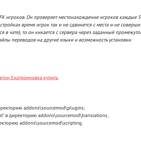
AFK игроков. Он проверяет местонахождение игроков каждые 5
астройках время игрок так и не сдвинется с места и не соверши
я в чате), то он кикается с сервера через заданный промежуто
айлы переводов на другие языки и возможность установки
етон Екатериновка купить
.
иректорию addons\sourcemod\plugins;
xt" в директорию addons\sourcemod\translations;
екторию addons\sourcemod\scripting.