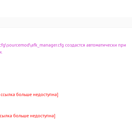
g\sourcemod\afk_manager.cfg создастся автоматически при
м.
 ссылка больше недоступна]
ссылка больше недоступна]