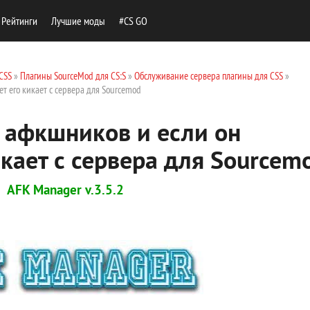
Рейтинги
Лучшие моды
#CS GO
CSS
»
Плагины SourceMod для CS:S
»
Обслуживание сервера плагины для CSS
»
ет его кикает с сервера для Sourcemod
 афкшников и если он
икает с сервера для Sourcem
AFK Manager v.3.5.2