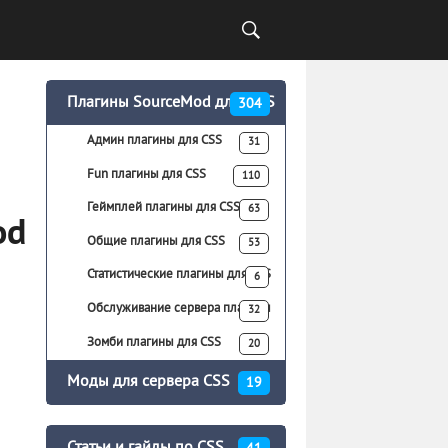
Плагины SourceMod для CS:S
304
Админ плагины для CSS
31
Fun плагины для CSS
110
Геймплей плагины для CSS
63
od
Общие плагины для CSS
53
Статистические плагины для CSS
6
Обслуживание сервера плагины
32
для CSS
Зомби плагины для CSS
20
Моды для сервера CSS
19