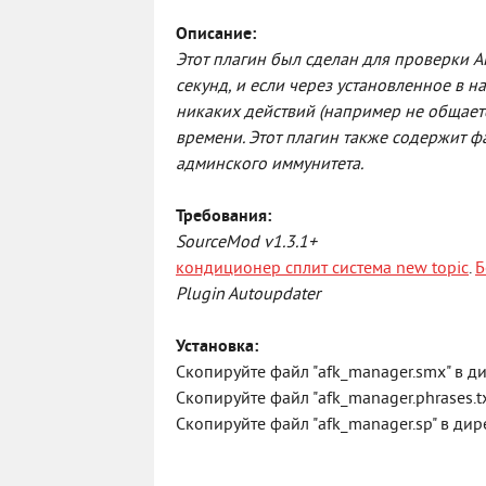
Описание:
Этот плагин был сделан для проверки 
секунд, и если через установленное в н
никаких действий (например не общаетс
времени. Этот плагин также содержит ф
админского иммунитета.
Требования:
SourceMod v1.3.1+
кондиционер сплит система new topic
.
Б
Plugin Autoupdater
Установка:
Скопируйте файл "afk_manager.smx" в д
Скопируйте файл "afk_manager.phrases.t
Скопируйте файл "afk_manager.sp" в дир