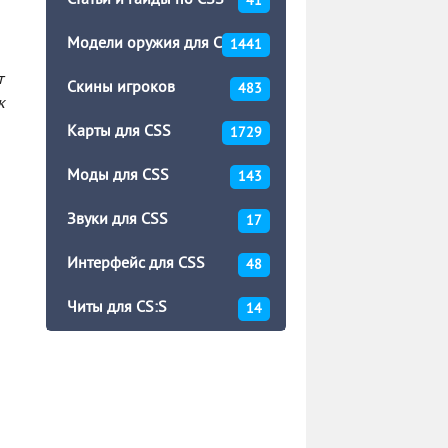
Статьи и гайды по CSS
41
Модели оружия для CSS
1441
т
Скины игроков
483
к
Карты для CSS
1729
Моды для CSS
143
Звуки для CSS
17
Интерфейс для CSS
48
Читы для CS:S
14