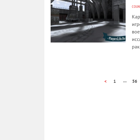
COUNT
Кар
игр
вое
исс
рак
…
<
1
56