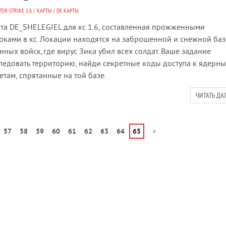
ER-STRIKE 1.6
/
КАРТЫ
/
DE КАРТЫ
та DE_SHELEGIEL для кс 1.6, составленная прожженными
оками в кс. Локации находятся на заброшенной и снежной баз
нных войск,где вирус Зика убил всех солдат. Ваше задание
ледовать территорию, найди секретные коды доступа к ядерн
етам, спрятанные на той базе.
ЧИТАТЬ ДА
57
58
59
60
61
62
63
64
65
>