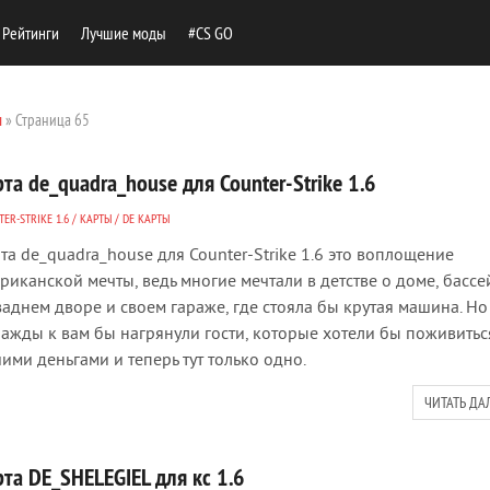
Рейтинги
Лучшие моды
#CS GO
ы
» Страница 65
та de_quadra_house для Counter-Strike 1.6
ER-STRIKE 1.6
/
КАРТЫ
/
DE КАРТЫ
та de_quadra_house для Counter-Strike 1.6 это воплощение
риканской мечты, ведь многие мечтали в детстве о доме, бассе
заднем дворе и своем гараже, где стояла бы крутая машина. Но
ажды к вам бы нагрянули гости, которые хотели бы поживитьс
ими деньгами и теперь тут только одно.
ЧИТАТЬ ДА
та DE_SHELEGIEL для кс 1.6