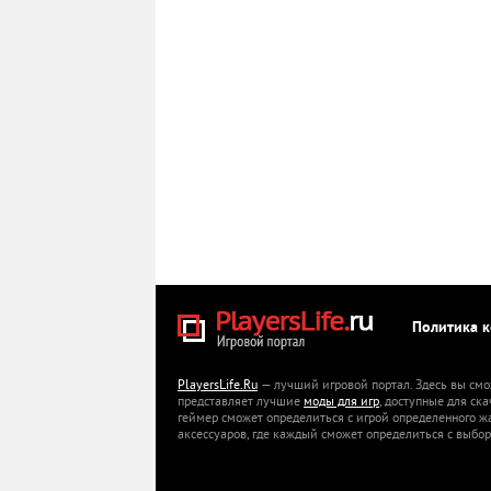
Политика 
PlayersLife.Ru
— лучший игровой портал. Здесь вы смо
представляет лучшие
моды для игр
, доступные для ск
геймер сможет определиться с игрой определенного ж
аксессуаров, где каждый сможет определиться с выбор