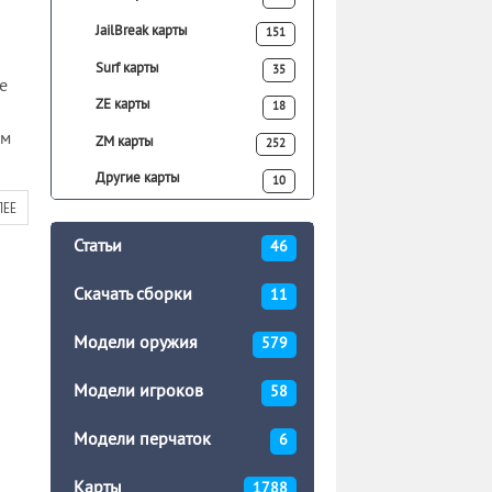
JailBreak карты
151
Surf карты
35
е
ZE карты
18
ым
ZM карты
252
Другие карты
10
ЛЕЕ
Статьи
46
Скачать сборки
11
Модели оружия
579
Модели игроков
58
Модели перчаток
6
Карты
1788