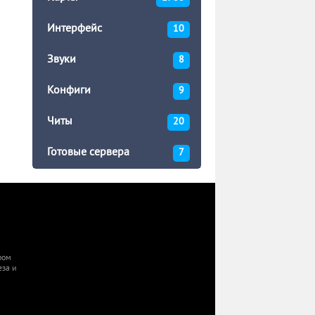
Интерфейс
10
Звуки
8
Конфиги
9
Читы
20
Готовые сервера
7
ором
еза и