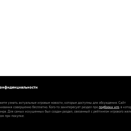
конфиденциальности
жете узнать актуальные игровые новости, которые доступны для обсуждения. Сайт
ачивания совершенно бесплатно. Кого-то заинтересует раздел про
подборки игр
, в кот
анра. Для самых искушенных был создан раздел, связанный с рейтингом игрового жел
ом при покупке.