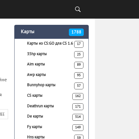
Карты
1788
Карты из CS:GO для CS 1.6
17
35hp карты
25
Aim карты
89
Awp карты
95
йне
Bunnyhop карты
57
я
CS карты
162
Deathrun карты
171
ЛЕЕ
De карты
514
Fy карты
149
Hns карты
59