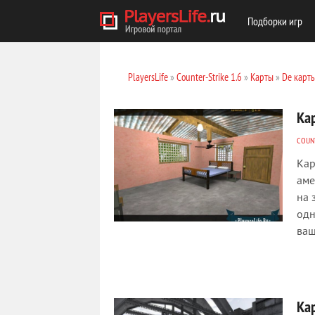
Подборки игр
PlayersLife
»
Counter-Strike 1.6
»
Карты
»
De карт
Кар
COUNT
Кар
аме
на 
одн
ваш
Кар