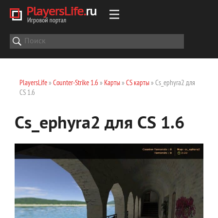
PlayersLife
»
Counter-Strike 1.6
»
Карты
»
CS карты
» Cs_ephyra2 для
CS 1.6
Cs_ephyra2 для CS 1.6