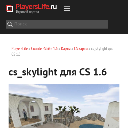
PlayersLife
»
Counter-Strike 1.6
»
Карты
»
CS карты
» cs_skylight для
CS 1.6
cs_skylight для CS 1.6