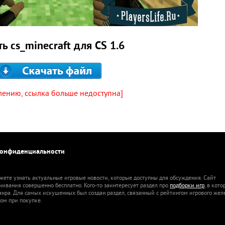
ь cs_minecraft для CS 1.6
лению, ссылка больше недоступна]
конфиденциальности
жете узнать актуальные игровые новости, которые доступны для обсуждения. Сайт
ачивания совершенно бесплатно. Кого-то заинтересует раздел про
подборки игр
, в кот
анра. Для самых искушенных был создан раздел, связанный с рейтингом игрового жел
ом при покупке.