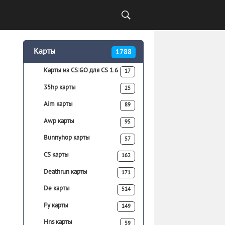
Карты
1788
Карты из CS:GO для CS 1.6
17
35hp карты
25
Aim карты
89
Awp карты
95
Bunnyhop карты
57
CS карты
162
Deathrun карты
171
De карты
514
Fy карты
149
Hns карты
59