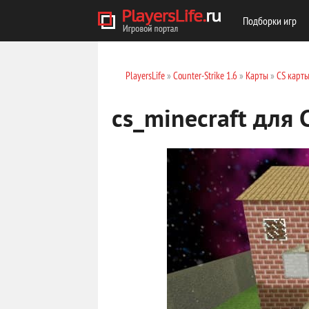
Подборки игр
PlayersLife
»
Counter-Strike 1.6
»
Карты
»
CS карт
cs_minecraft для 