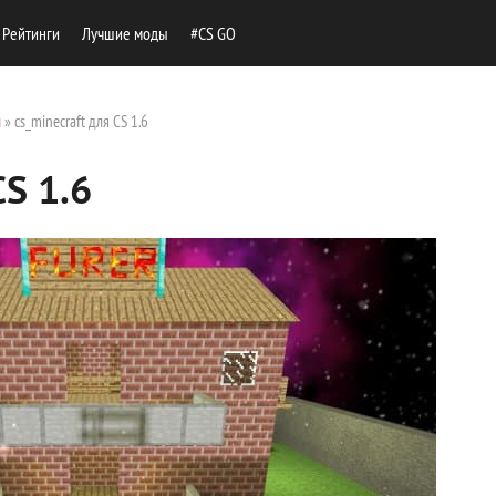
Рейтинги
Лучшие моды
#CS GO
ы
» cs_minecraft для CS 1.6
CS 1.6