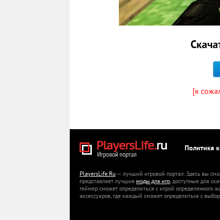
Скачат
[к сожа
Политика 
PlayersLife.Ru
— лучший игровой портал. Здесь вы смо
представляет лучшие
моды для игр
, доступные для ск
геймер сможет определиться с игрой определенного ж
аксессуаров, где каждый сможет определиться с выбор