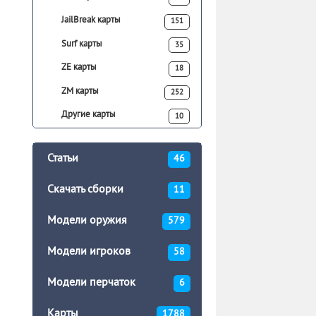
JailBreak карты
151
Surf карты
35
ZE карты
18
ZM карты
252
Другие карты
10
Статьи
46
Скачать сборки
11
Модели оружия
579
Модели игроков
58
Модели перчаток
6
Карты
1788