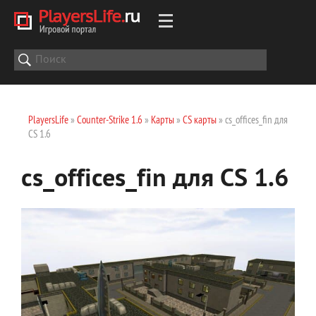
PlayersLife
»
Counter-Strike 1.6
»
Карты
»
CS карты
» cs_offices_fin для
CS 1.6
cs_offices_fin для CS 1.6