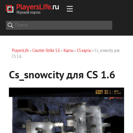
PlayersLife
»
Counter-Strike 1.6
»
Карты
»
CS карты
» Cs_snowcity для
CS 1.6
Cs_snowcity для CS 1.6