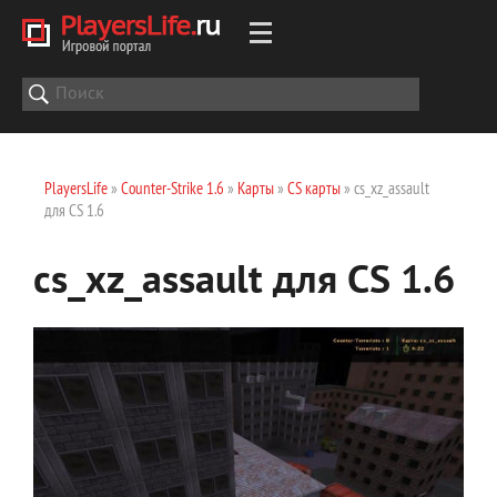
PlayersLife
»
Counter-Strike 1.6
»
Карты
»
CS карты
» cs_xz_assault
для CS 1.6
cs_xz_assault для CS 1.6