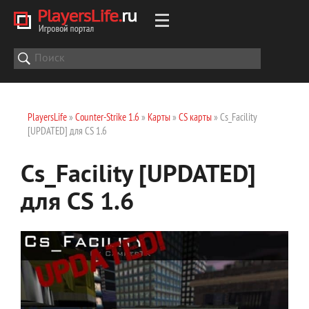
PlayersLife
»
Counter-Strike 1.6
»
Карты
»
CS карты
» Cs_Facility
[UPDATED] для CS 1.6
Cs_Facility [UPDATED]
для CS 1.6