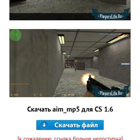
Скачать aim_mp5 для CS 1.6
[к сожалению, ссылка больше недоступна]