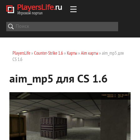
PlayersLife
»
Counter-Strike 1.6
»
Карты
»
Aim карты
» aim_mp5 для
CS 1.6
aim_mp5 для CS 1.6