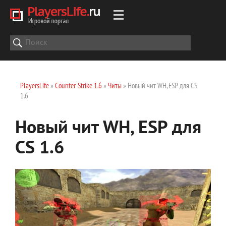
PlayersLife
»
Counter-Strike 1.6
»
Читы
» Новый чит WH, ESP для CS
1.6
Новый чит WH, ESP для
CS 1.6