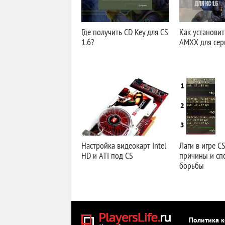
Где получить CD Key для CS
Как установит
1.6?
AMXX для серв
Настройка видеокарт Intel
Лаги в игре CS
HD и ATI под CS
причины и сп
борьбы
Политика 