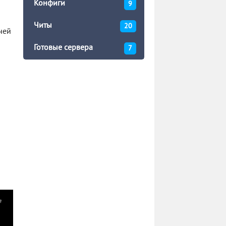
Конфиги
9
Читы
20
чей
Готовые сервера
7