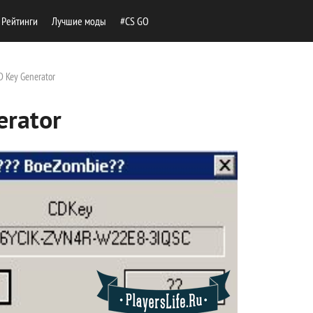
Рейтинги
Лучшие моды
#CS GO
D Key Generator
erator