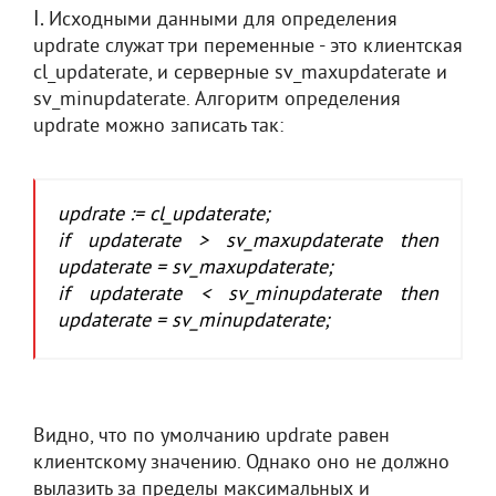
I.
Исходными данными для определения
updrate служат три переменные - это клиентская
cl_updaterate, и серверные sv_maxupdaterate и
sv_minupdaterate. Алгоритм определения
updrate можно записать так:
updrate := cl_updaterate;
if updaterate > sv_maxupdaterate then
updaterate = sv_maxupdaterate;
if updaterate < sv_minupdaterate then
updaterate = sv_minupdaterate;
Видно, что по умолчанию updrate равен
клиентскому значению. Однако оно не должно
вылазить за пределы максимальных и