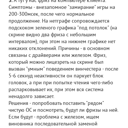
3.
А тут у нас фриз на компьютере клиента.
Симптомы - внезапомное "замирание" игры на
200-300мсек, после чего нормальное
продолжение. На нетграфе сопровождается
подскоком зеленого графика "под потолок" (на
скрине видно два фриза с небольшим
интервалом), при этом на нижнем графике нет
никаких отклонений. Причины - в основном
связаны с драйверами или железом. Фриз,
который можно лицезреть на скрине был
вызван "умным" поведением винчестера - после
5-6 секнуд неактивности он паркует блок
головок, а при при попытке чтения чего-либо
распарковывает их, при этом вся система
ненадолго зависает.
Решения - попробовать поставить "рядом"
чистую ОС и посмотреть, будут ли фризы на ней.
Если будут - проблема с железом, ищем
виновника последовательной заменой