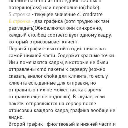
сколько пакетов из последних 100 было
потеряно(loss) или переполнено(choke).
5 строчка
- текущее значение cl_cmdratre
6 строчка
- два графика (хотя трудно их там
разглядеть)Обновляются они синхронно,
каждый столбец соответствует одному кадру,
который отрисовывает клиент.
Первый график- высотой в один пиксель в
самой нижней части. Содержит красные точки.
Ими помечаются кадры, в которые не были
отправлены cmd пакеты к серверу (можно
сказать, аналог choke для клиента, то есть у
клиента есть данные для отправки, но
отправить он их не может, так как время
отправки еще не подошло). В случае, если
пакеты отправляются на сервер после
отрисовки каждого кадра, графика вообще не
видно.
Второй график - фиолтеовый в нижней части и