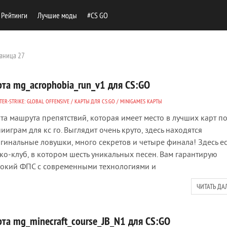
Рейтинги
Лучшие моды
#CS GO
аница 27
рта mg_acrophobia_run_v1 для CS:GO
ER-STRIKE: GLOBAL OFFENSIVE
/
КАРТЫ ДЛЯ CS:GO
/
MINIGAMES КАРТЫ
та машрута препятствий, которая имеет место в лучших карт п
ииграм для кс го. Выглядит очень круто, здесь находятся
гинальные ловушки, много секретов и четыре финала! Здесь ес
ко-клуб, в котором шесть уникальных песен. Вам гарантирую
окий ФПС с современными технологиями и
ЧИТАТЬ ДА
рта mg_minecraft_course_JB_N1 для CS:GO