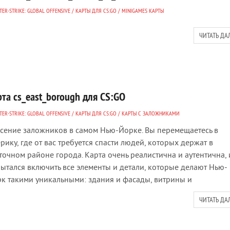
ER-STRIKE: GLOBAL OFFENSIVE
/
КАРТЫ ДЛЯ CS:GO
/
MINIGAMES КАРТЫ
ЧИТАТЬ ДА
рта cs_east_borough для CS:GO
ER-STRIKE: GLOBAL OFFENSIVE
/
КАРТЫ ДЛЯ CS:GO
/
КАРТЫ С ЗАЛОЖНИКАМИ
сение заложников в самом Нью-Йорке. Вы перемещаетесь в
рику, где от вас требуется спасти людей, которых держат в
точном районе города. Карта очень реалистична и аутентична, 
ытался включить все элементы и детали, которые делают Нью-
к такими уникальными: здания и фасады, витрины и
ЧИТАТЬ ДА