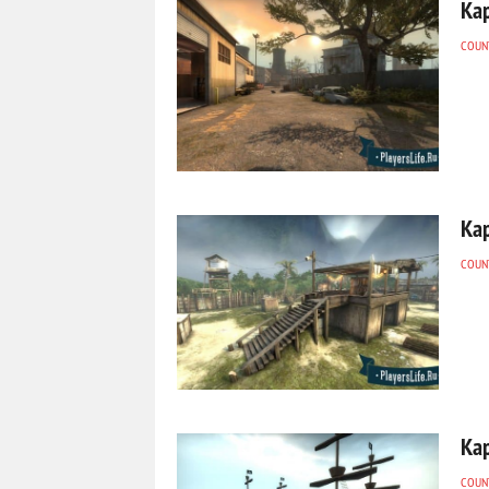
Ка
COUNT
Ка
COUNT
Ка
COUNT