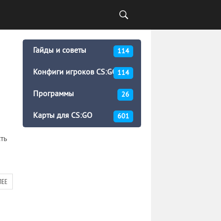
Гайды и советы
114
Конфиги игроков CS:GO
114
Программы
26
о
Карты для CS:GO
601
ть
ЛЕЕ