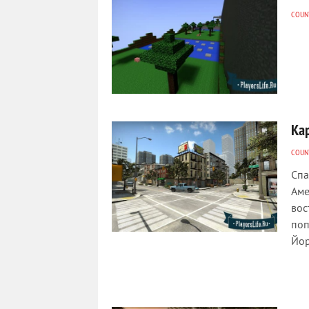
COUNT
Ка
COUNT
Спа
Аме
вос
поп
Йор