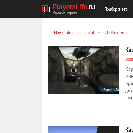
Подборки игр
PlayersLife
»
Counter-Strike: Global Offensive
» Стр
Ка
COUNT
Кар
мин
ори
дис
выс
Ка