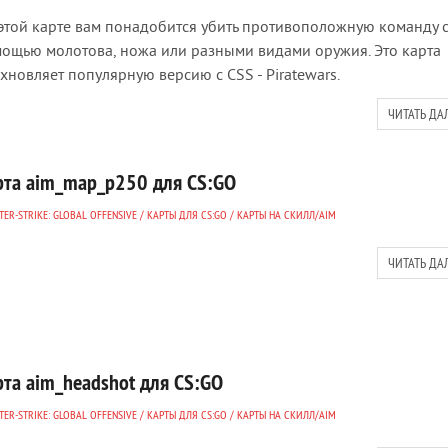
этой карте вам понадобится убить противоположную команду 
ощью молотова, ножа или разными видами оружия. Это карта
хновляет популярную версию с CSS - Piratewars.
ЧИТАТЬ ДА
рта aim_map_p250 для CS:GO
ER-STRIKE: GLOBAL OFFENSIVE
/
КАРТЫ ДЛЯ CS:GO
/
КАРТЫ НА СКИЛЛ/AIM
ЧИТАТЬ ДА
рта aim_headshot для CS:GO
ER-STRIKE: GLOBAL OFFENSIVE
/
КАРТЫ ДЛЯ CS:GO
/
КАРТЫ НА СКИЛЛ/AIM