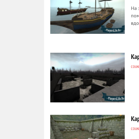
На 
пом
вдо
Ка
COUNT
Ка
COUNT