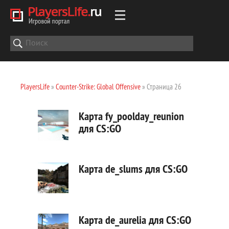
PlayersLife
»
Counter-Strike: Global Offensive
» Страница 26
Карта fy_poolday_reunion
для CS:GO
Карта de_slums для CS:GO
Карта de_aurelia для CS:GO