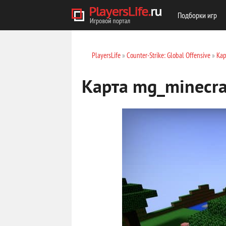
Подборки игр
PlayersLife
»
Counter-Strike: Global Offensive
»
Кар
Карта mg_minecra