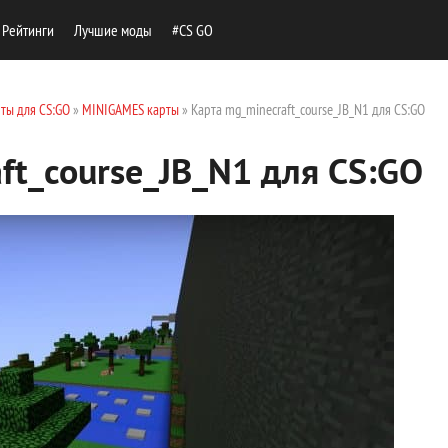
Рейтинги
Лучшие моды
#CS GO
ты для CS:GO
»
MINIGAMES карты
» Карта mg_minecraft_course_JB_N1 для CS:GO
ft_course_JB_N1 для CS:GO