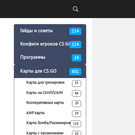
Гайды и советы
114
Конфиги игроков CS:GO
114
Программы
26
Карты для CS:GO
601
Карты для тренировок
55
Карты на СКИЛЛ/AIM
66
Кооперативные карты
20
AWP карты
29
Карты Бомба/Разминирование
110
Карты с заложниками
19