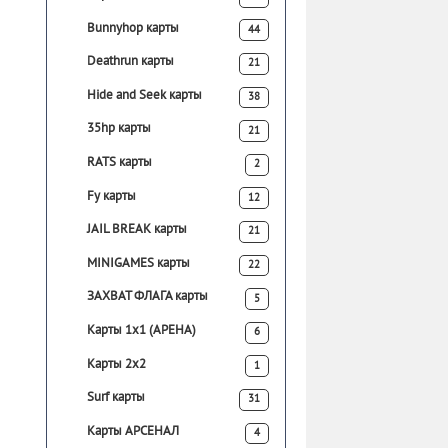
Bunnyhop карты
44
Deathrun карты
21
Hide and Seek карты
38
35hp карты
21
RATS карты
2
Fy карты
12
JAIL BREAK карты
21
MINIGAMES карты
22
ЗАХВАТ ФЛАГА карты
5
Карты 1х1 (АРЕНА)
6
Карты 2х2
1
Surf карты
31
Карты АРСЕНАЛ
4