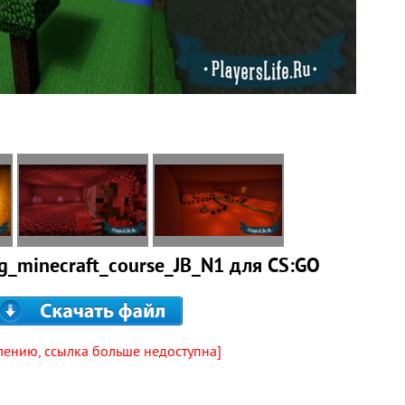
g_minecraft_course_JB_N1 для CS:GO
лению, ссылка больше недоступна]