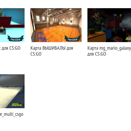
t для CS:GO
Карта ВЫШИБАЛЫ для
Карта mg_mario_galaxy
CS:GO
для CS:GO
e_multi_csgo