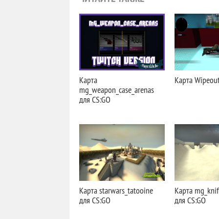
Карта
Карта Wipeou
mg_weapon_case_arenas
для CS:GO
Карта starwars_tatooine
Карта mg_knif
для CS:GO
для CS:GO