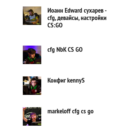
Иоанн Edward сухарев -
cfg, девайсы, настройки
CS:GO
cfg NbK CS GO
Конфиг kennyS
markeloff cfg cs go