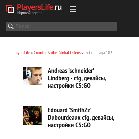
PlayersLife
»
Counter-Strike: Global Offensive
» Страница 102
Andreas 'schneider'
Lindberg - cfg, девайсы,
настройки CS:GO
Edouard 'SmithZz'
Dubourdeaux cfg, девайсы,
настройки CS:GO