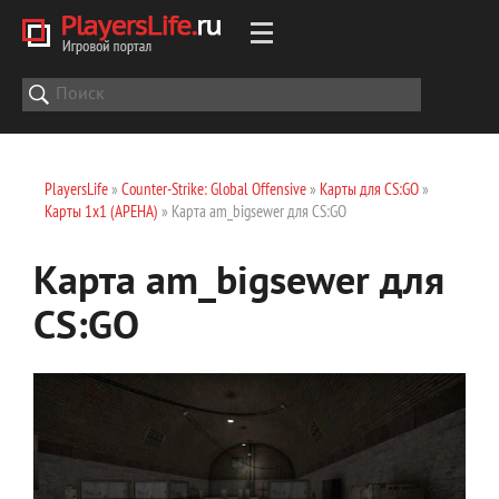
PlayersLife
»
Counter-Strike: Global Offensive
»
Карты для CS:GO
»
Карты 1х1 (АРЕНА)
» Карта am_bigsewer для CS:GO
Карта am_bigsewer для
CS:GO