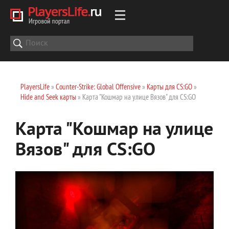
PlayersLife
»
Counter-Strike: Global Offensive
»
Карты для CS:GO
»
Hide and Seek карты
» Карта "Кошмар на улице Вязов" для CS:GO
Карта "Кошмар на улице
Вязов" для CS:GO