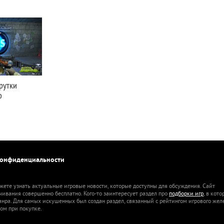
рутки
о
конфиденциальности
жете узнать актуальные игровые новости, которые доступны для обсуждения. Сайт
ачивания совершенно бесплатно. Кого-то заинтересует раздел про
подборки игр
, в кот
анра. Для самых искушенных был создан раздел, связанный с рейтингом игрового жел
ом при покупке.