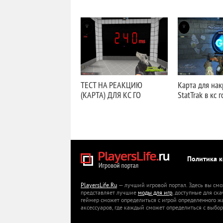
ТЕСТ НА РЕАКЦИЮ
Карта для нак
(КАРТА) ДЛЯ КС ГО
StatTrak в кс г
Политика 
PlayersLife.Ru
— лучший игровой портал. Здесь вы смо
представляет лучшие
моды для игр
, доступные для ск
геймер сможет определиться с игрой определенного ж
аксессуаров, где каждый сможет определиться с выбор