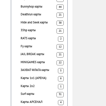
Bunnyhop карты
44
Deathrun карты
21
Hide and Seek карты
38
35hp карты
21
RATS карты
2
Fy карты
12
JAIL BREAK карты
21
MINIGAMES карты
22
ЗАХВАТ ФЛАГА карты
5
Карты 1х1 (АРЕНА)
6
Карты 2х2
1
Surf карты
31
Карты АРСЕНАЛ
4