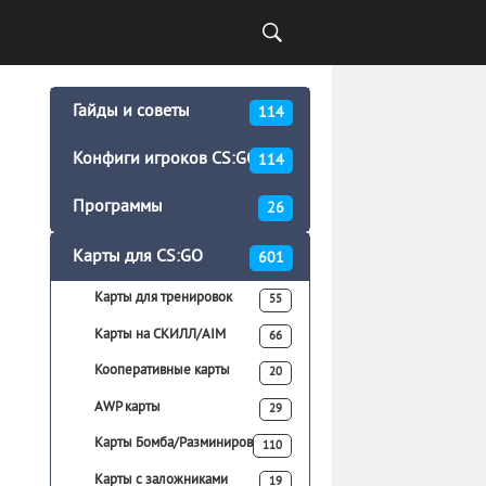
Гайды и советы
114
Конфиги игроков CS:GO
114
Программы
26
Карты для CS:GO
601
Карты для тренировок
55
Карты на СКИЛЛ/AIM
66
Кооперативные карты
20
AWP карты
29
Карты Бомба/Разминирование
110
Карты с заложниками
19