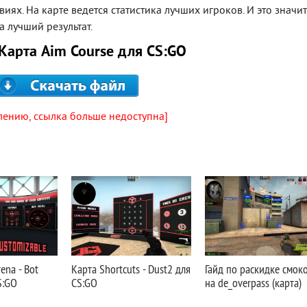
иях. На карте ведется статистика лучших игроков. И это значит
а лучший результат.
Карта Aim Course для CS:GO
лению, ссылка больше недоступна]
ena - Bot
Карта Shortcuts - Dust2 для
Гайд по раскидке смок
S:GO
CS:GO
на de_overpass (карта)