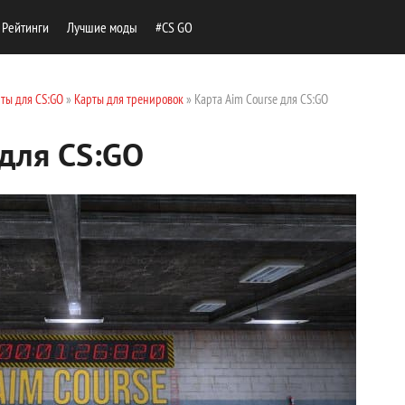
Рейтинги
Лучшие моды
#CS GO
ты для CS:GO
»
Карты для тренировок
» Карта Aim Course для CS:GO
 для CS:GO