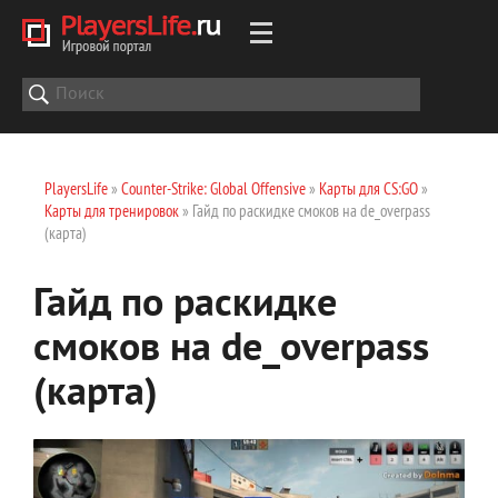
PlayersLife
»
Counter-Strike: Global Offensive
»
Карты для CS:GO
»
Карты для тренировок
» Гайд по раскидке смоков на de_overpass
(карта)
Гайд по раскидке
смоков на de_overpass
(карта)