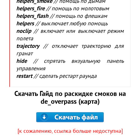
helpers_smoke
// помощь по дымам
helpers_fire
// помощь по молотовым
helpers_flash
// помощь по флешкам
helpers
// выключает любую помощь
noclip
// включает или выключает режим
полета
trajectory
// отключает траекторию для
гранат
hide
// спрятать визуальную панель
управления
restart
// сделать рестарт раунда
Скачать Гайд по раскидке смоков на
de_overpass (карта)
[к сожалению, ссылка больше недоступна]