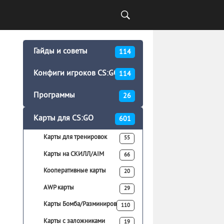
Гайды и советы
114
Конфиги игроков CS:GO
114
Программы
26
Карты для CS:GO
601
Карты для тренировок
55
Карты на СКИЛЛ/AIM
66
Кооперативные карты
20
AWP карты
29
Карты Бомба/Разминирование
110
Карты с заложниками
19