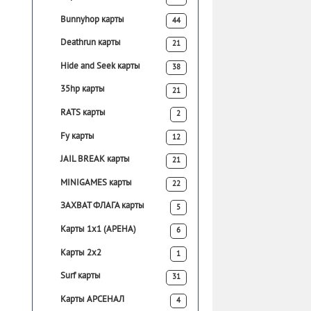
Bunnyhop карты
44
Deathrun карты
21
Hide and Seek карты
38
35hp карты
21
RATS карты
2
Fy карты
12
JAIL BREAK карты
21
MINIGAMES карты
22
ЗАХВАТ ФЛАГА карты
5
Карты 1х1 (АРЕНА)
6
Карты 2х2
1
Surf карты
31
Карты АРСЕНАЛ
4