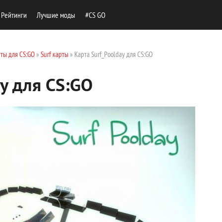
Рейтинги
Лучшие моды
#CS GO
ты для CS:GO
»
Surf карты
» Карта Surf_Poolday для CS:GO
ay для CS:GO