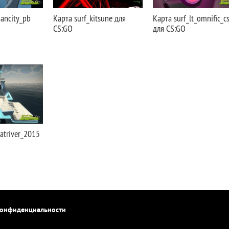
bancity_pb
Карта surf_kitsune для
Карта surf_lt_omnific_c
CS:GO
для CS:GO
atriver_2015
конфиденциальности