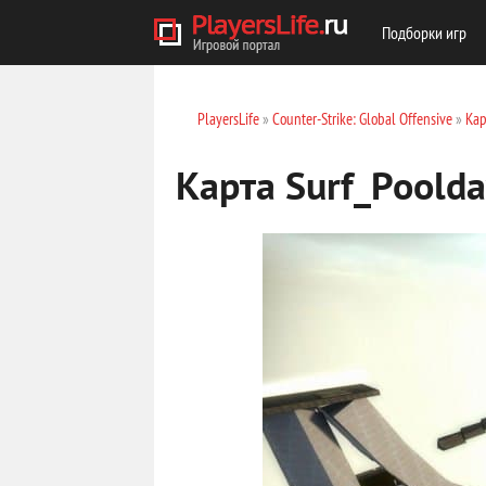
Подборки игр
PlayersLife
»
Counter-Strike: Global Offensive
»
Кар
Карта Surf_Poold