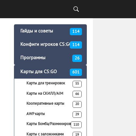
Гайды и советы
114
Конфиги игроков CS:GO
114
Программы
26
Карты для CS:GO
601
Карты для тренировок
55
Карты на СКИЛЛ/AIM
66
Кооперативные карты
20
AWP карты
29
Карты Бомба/Разминирование
110
Карты с заложниками
19