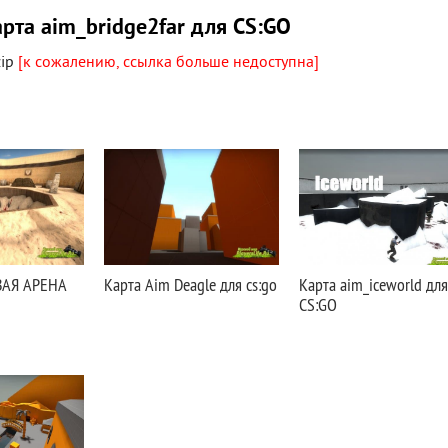
арта aim_bridge2far для CS:GO
zip
[к сожалению, ссылка больше недоступна]
ВАЯ АРЕНА
Карта Aim Deagle для cs:go
Карта aim_iceworld для
CS:GO