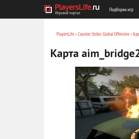
Подборки игр
PlayersLife
»
Counter-Strike: Global Offensive
»
Кар
Карта aim_bridge