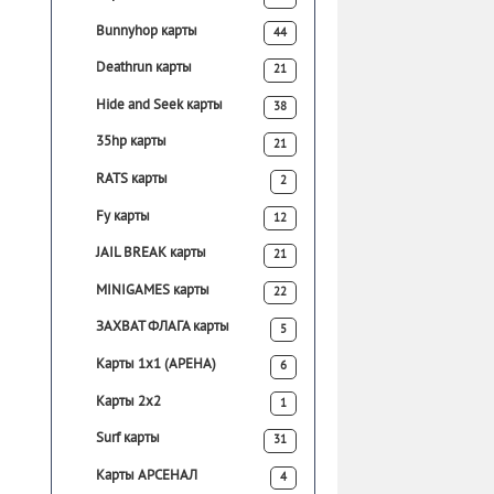
Bunnyhop карты
44
Deathrun карты
21
Hide and Seek карты
38
35hp карты
21
RATS карты
2
Fy карты
12
JAIL BREAK карты
21
MINIGAMES карты
22
ЗАХВАТ ФЛАГА карты
5
Карты 1х1 (АРЕНА)
6
Карты 2х2
1
Surf карты
31
Карты АРСЕНАЛ
4