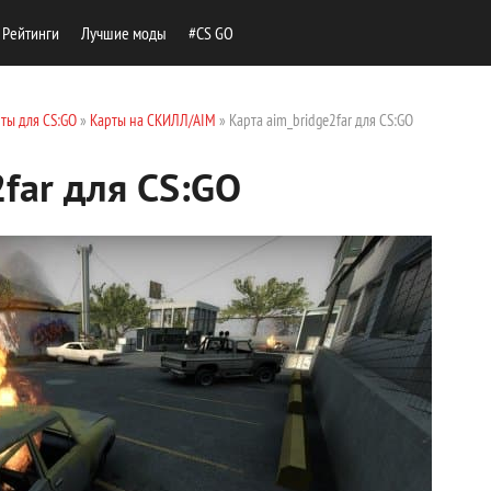
Рейтинги
Лучшие моды
#CS GO
ты для CS:GO
»
Карты на СКИЛЛ/AIM
» Карта aim_bridge2far для CS:GO
2far для CS:GO