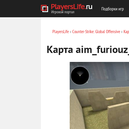
Подборки игр
PlayersLife
»
Counter-Strike: Global Offensive
»
Кар
Карта aim_furiou