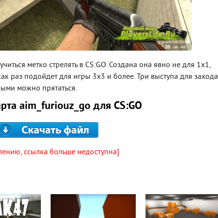
читься метко стрелять в CS:GO. Создана она явно не для 1х1,
как раз подойдет для игры 3х3 и более. Три выступа для захода
рыми можно прятаться.
арта aim_furiouz_go для CS:GO
лению, ссылка больше недоступна]