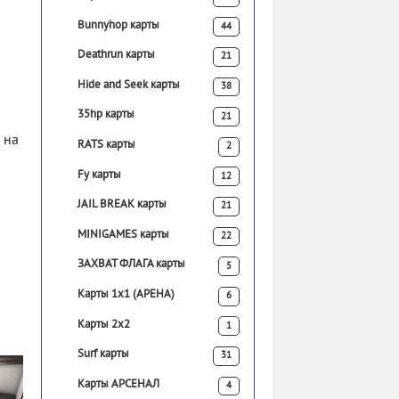
Bunnyhop карты
44
Deathrun карты
21
Hide and Seek карты
38
35hp карты
21
 на
RATS карты
2
Fy карты
12
JAIL BREAK карты
21
MINIGAMES карты
22
ЗАХВАТ ФЛАГА карты
5
Карты 1х1 (АРЕНА)
6
Карты 2х2
1
Surf карты
31
Карты АРСЕНАЛ
4