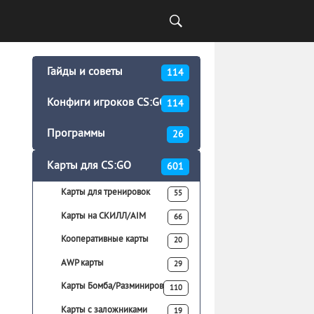
Гайды и советы
114
Конфиги игроков CS:GO
114
Программы
26
Карты для CS:GO
601
Карты для тренировок
55
Карты на СКИЛЛ/AIM
66
Кооперативные карты
20
AWP карты
29
Карты Бомба/Разминирование
110
Карты с заложниками
19