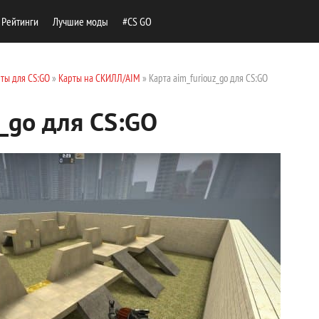
Рейтинги
Лучшие моды
#CS GO
ты для CS:GO
»
Карты на СКИЛЛ/AIM
» Карта aim_furiouz_go для CS:GO
z_go для CS:GO