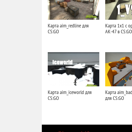
Карта aim_redline для
Карта 1х1 с 
CS:GO
АК-47 в CS:GO
Карта aim_iceworld для
Карта aim_ba
CS:GO
для CS:GO