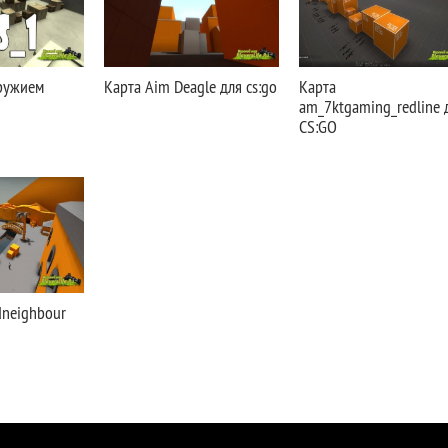
оружием
Карта Aim Deagle для cs:go
Карта
am_7ktgaming_redline 
CS:GO
dneighbour