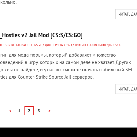
кольно.
ЧИТАТЬ ДА
Hosties v2 Jail Mod [CS:S/CS:GO]
ER-STRIKE: GLOBAL OFFENSIVE
/
ДЛЯ СЕРВЕРА CS:GO
/
ПЛАГИНЫ SOURCEMOD ДЛЯ CS:GO
гин для мода тюрьмы, который добавляет множество
овведений в игру, которых на самом деле не хватает. Других
ов вы не найдете, и у нас вы сможете скачать стабильный SM
ties для Counter-Strike Source Jail серверов.
ЧИТАТЬ ДА
<
1
2
3
>