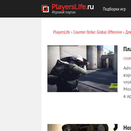
Подборки игр
PlayersLife
»
Counter-Strike: Global Offensive
»
Для
Пла
COUNT
Adv
взр
что
Мож
в а
Но