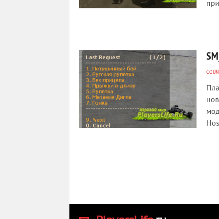
при
SM_
COUNT
Пла
нов
мод
Hos