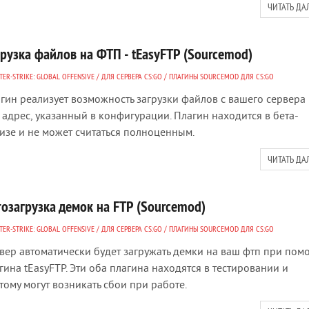
ЧИТАТЬ ДА
грузка файлов на ФТП - tEasyFTP (Sourcemod)
ER-STRIKE: GLOBAL OFFENSIVE
/
ДЛЯ СЕРВЕРА CS:GO
/
ПЛАГИНЫ SOURCEMOD ДЛЯ CS:GO
гин реализует возможность загрузки файлов с вашего сервера
 адрес, указанный в конфигурации. Плагин находится в бета-
изе и не может считаться полноценным.
ЧИТАТЬ ДА
тозагрузка демок на FTP (Sourcemod)
ER-STRIKE: GLOBAL OFFENSIVE
/
ДЛЯ СЕРВЕРА CS:GO
/
ПЛАГИНЫ SOURCEMOD ДЛЯ CS:GO
вер автоматически будет загружать демки на ваш фтп при пом
гина tEasyFTP. Эти оба плагина находятся в тестировании и
тому могут возникать сбои при работе.