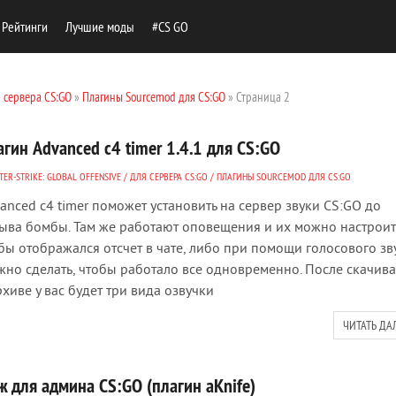
Рейтинги
Лучшие моды
#CS GO
 сервера CS:GO
»
Плагины Sourcemod для CS:GO
» Страница 2
гин Advanced c4 timer 1.4.1 для CS:GO
ER-STRIKE: GLOBAL OFFENSIVE
/
ДЛЯ СЕРВЕРА CS:GO
/
ПЛАГИНЫ SOURCEMOD ДЛЯ CS:GO
anced c4 timer поможет установить на сервер звуки CS:GO до
ыва бомбы. Там же работают оповещения и их можно настроит
бы отображался отсчет в чате, либо при помощи голосового зву
но сделать, чтобы работало все одновременно. После скачив
рхиве у вас будет три вида озвучки
ЧИТАТЬ ДА
ж для админа CS:GO (плагин aKnife)