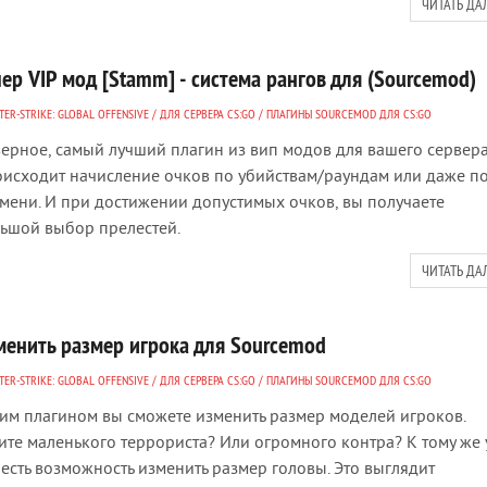
ЧИТАТЬ ДА
ер VIP мод [Stamm] - система рангов для (Sourcemod)
ER-STRIKE: GLOBAL OFFENSIVE
/
ДЛЯ СЕРВЕРА CS:GO
/
ПЛАГИНЫ SOURCEMOD ДЛЯ CS:GO
ерное, самый лучший плагин из вип модов для вашего сервера
исходит начисление очков по убийствам/раундам или даже п
мени. И при достижении допустимых очков, вы получаете
ьшой выбор прелестей.
ЧИТАТЬ ДА
менить размер игрока для Sourcemod
ER-STRIKE: GLOBAL OFFENSIVE
/
ДЛЯ СЕРВЕРА CS:GO
/
ПЛАГИНЫ SOURCEMOD ДЛЯ CS:GO
тим плагином вы сможете изменить размер моделей игроков.
ите маленького террориста? Или огромного контра? К тому же 
 есть возможность изменить размер головы. Это выглядит