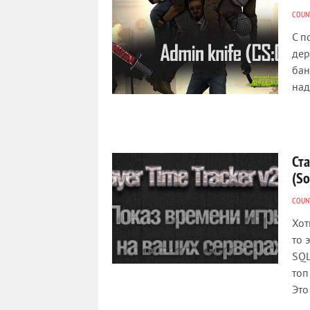
COUNT
С п
дер
бан
над
Ста
(S
COUNT
Хот
то 
SQL
топ
Это