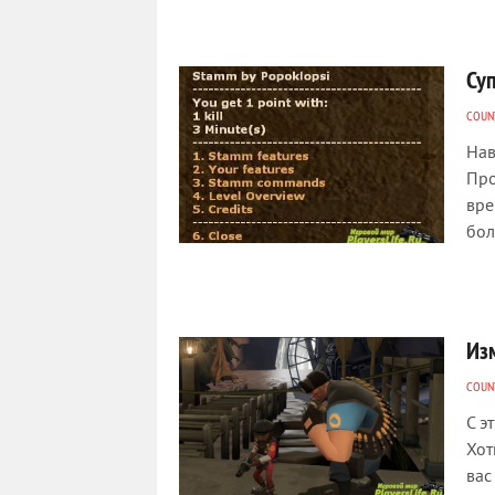
Суп
COUNT
Нав
Про
вре
бол
Из
COUNT
С э
Хот
вас