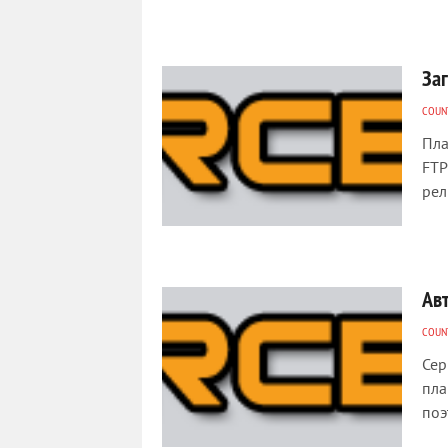
За
COUNT
Пла
FTP
рел
Ав
COUNT
Сер
пла
поэ