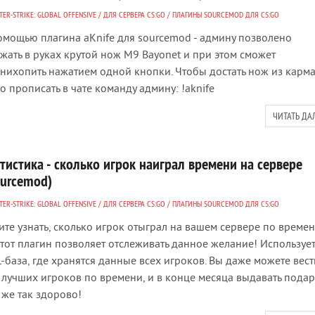
ER-STRIKE: GLOBAL OFFENSIVE
/
ДЛЯ СЕРВЕРА CS:GO
/
ПЛАГИНЫ SOURCEMOD ДЛЯ CS:GO
омощью плагина aKnife для sourcemod - админу позволено
жать в руках крутой нож M9 Bayonet и при этом сможет
нихопить нажатием одной кнопки. Чтобы достать нож из карм
о прописать в чате команду админу: !aknife
ЧИТАТЬ ДА
тистика - сколько игрок наиграл времени на сервере
ourcemod)
ER-STRIKE: GLOBAL OFFENSIVE
/
ДЛЯ СЕРВЕРА CS:GO
/
ПЛАГИНЫ SOURCEMOD ДЛЯ CS:GO
ите узнать, сколько игрок отыграл на вашем сервере по времен
этот плагин позволяет отслеживать данное желание! Используе
-база, где хранятся данные всех игроков. Вы даже можете вест
 лучших игроков по времени, и в конце месяца выдавать подар
 же так здорово!