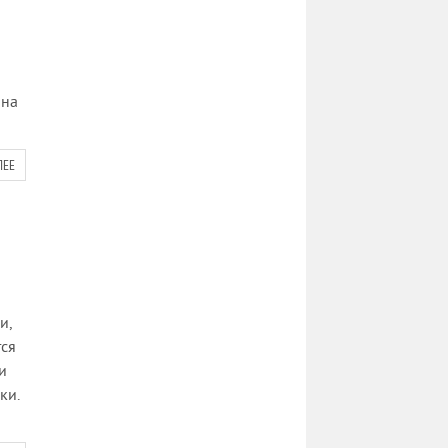
ана
ЛЕЕ
и,
тся
и
ки.