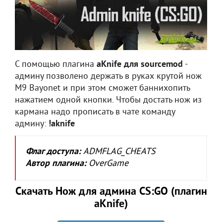
С помощью плагина
aKnife для sourcemod
-
админу позволено держать в руках крутой нож
M9 Bayonet и при этом сможет баннихопить
нажатием одной кнопки. Чтобы достать нож из
кармана надо прописать в чате команду
админу:
!aknife
Флаг доступа:
ADMFLAG_CHEATS
Автор плагина:
OverGame
Скачать Нож для админа CS:GO (плагин
aKnife)