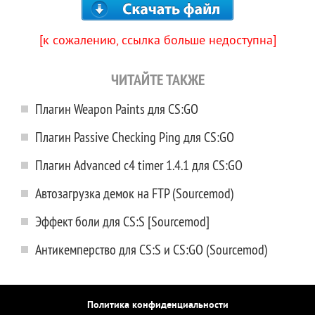
[к сожалению, ссылка больше недоступна]
ЧИТАЙТЕ ТАКЖЕ
Плагин Weapon Paints для CS:GO
Плагин Passive Checking Ping для CS:GO
Плагин Advanced c4 timer 1.4.1 для CS:GO
Автозагрузка демок на FTP (Sourcemod)
Эффект боли для CS:S [Sourcemod]
Антикемперство для CS:S и CS:GO (Sourcemod)
Политика конфиденциальности