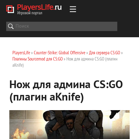
PlayersLife
»
Counter-Strike: Global Offensive
»
Для сервера CS:GO
»
Плагины Sourcemod для CS:GO
» Нож для админа CS:GO (плагин
aKnife)
Нож для админа CS:GO
(плагин aKnife)