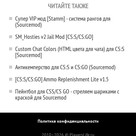
ЧИТАЙТЕ ТАКЖЕ
Супер VIP мод [Stamm] - система рангов для
(Sourcemod)
SM_Hosties v2 Jail Mod [CS:S/CS:GO]
Custom Chat Colors (HTML цвета для чата) для CS:S
[Sourcemod]
Антикемперство для CS:S и CS:GO (Sourcemod)
[CS:S/CS:GO] Ammo Replenishment Lite v1.5
Пейнтбол для CSS/CS GO - стреляем шариками с
краской для Sourcemod
Политика конфиденциальности
2010–
2026 © PlayersLife.ru