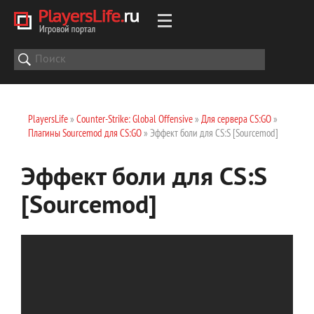
PlayersLife
»
Counter-Strike: Global Offensive
»
Для сервера CS:GO
»
Плагины Sourcemod для CS:GO
» Эффект боли для CS:S [Sourcemod]
Эффект боли для CS:S
[Sourcemod]