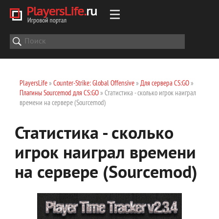
PlayersLife
»
Counter-Strike: Global Offensive
»
Для сервера CS:GO
»
Плагины Sourcemod для CS:GO
» Статистика - сколько игрок наиграл
времени на сервере (Sourcemod)
Статистика - сколько
игрок наиграл времени
на сервере (Sourcemod)