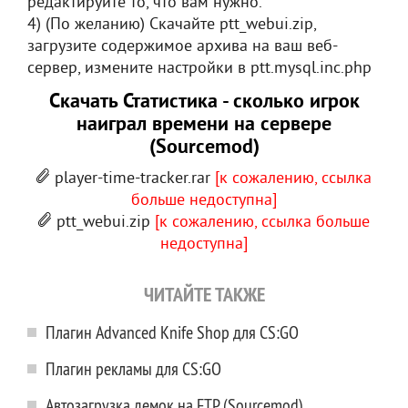
редактируйте то, что вам нужно.
4) (По желанию) Скачайте ptt_webui.zip,
загрузите содержимое архива на ваш веб-
сервер, измените настройки в ptt.mysql.inc.php
Скачать Статистика - сколько игрок
наиграл времени на сервере
(Sourcemod)
player-time-tracker.rar
[к сожалению, ссылка
больше недоступна]
ptt_webui.zip
[к сожалению, ссылка больше
недоступна]
ЧИТАЙТЕ ТАКЖЕ
Плагин Advanced Knife Shop для CS:GO
Плагин рекламы для CS:GO
Автозагрузка демок на FTP (Sourcemod)