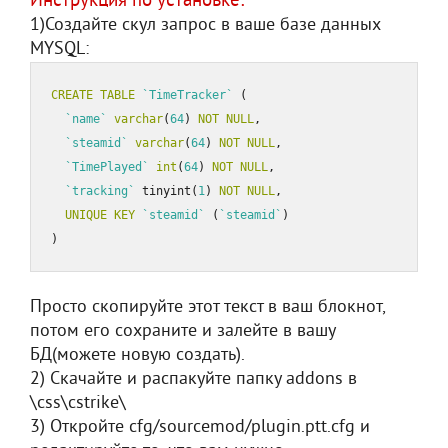
Инструкция по установке:
1)Создайте скул запрос в ваше базе данных
MYSQL:
CREATE
TABLE
`TimeTracker`
 (

`name`
varchar
(
64
) 
NOT
NULL
,

`steamid`
varchar
(
64
) 
NOT
NULL
,

`TimePlayed`
int
(
64
) 
NOT
NULL
,

`tracking`
 tinyint(
1
) 
NOT
NULL
,

UNIQUE
KEY
`steamid`
 (
`steamid`
)

)
Просто скопируйте этот текст в ваш блокнот,
потом его сохраните и залейте в вашу
БД(можете новую создать).
2) Скачайте и распакуйте папку addons в
\css\cstrike\
3) Откройте cfg/sourcemod/plugin.ptt.cfg и