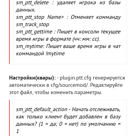
sm_ptt_delete : удаляет игрока из базы
данных.
sm_ptt_stop Name> : Отменяет комманду
sm_track_stop
sm_ptt_gettime : Пишет в консоли текущее
время игры в формате (чч: мм: сс).
sm_mytime: Пишет ваше время игры в чат
коммандой !mytime
Настройки(квары):
- plugin.ptt.cfg генерируется
автоматически в cfg/sourcemod/. Редактируйте
этот файл, чтобы изменить параметры.
sm_ptt_default_action - Начать отслеживать,
как только клиент будет добавлен в базу
данных? (1 = да; 0 = нет) по умолчанию =
1