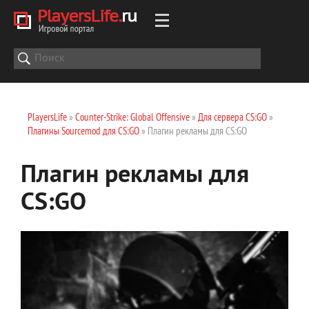
PlayersLife
»
Counter-Strike: Global Offensive
»
Для сервера CS:GO
»
Плагины Sourcemod для CS:GO
» Плагин рекламы для CS:GO
Плагин рекламы для
CS:GO