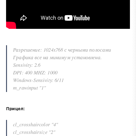
Разрешение: 1024x768 с черными полосами
Графика все на минимум установлена.
Sensivity: 2.6
DPI: 400 MHZ: 1000
Windows-Sensivity: 6/11
m_rawinput "1"
Прицел:
cl_crosshaircolor "4"
cl_crosshairsize "2"