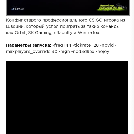
Конфиг старого профессионального CS:GO игрока из
Швеции, который успел поиграть за такие команды
как Orbit, SK Gaming, n!faculty и Winterfox.
Параметры запуска:
-freq 144 -tickrate 128 -novid -
maxplayers_override 30 -high -nod3d9ex -nojoy