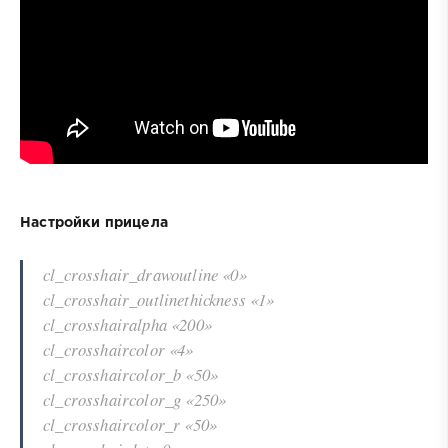
Настройки прицела
cl_crosshair_drawoutline «0»
cl_crosshair_outlinethickness «1»
cl_crosshairalpha «200»
cl_crosshaircolor «4»
cl_crosshaircolor_b «50»
cl_crosshaircolor_g «250»
cl_crosshaircolor_r «50»