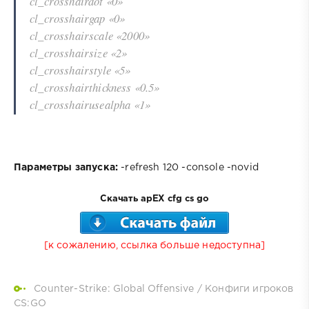
cl_crosshairdot «0»
cl_crosshairgap «0»
cl_crosshairscale «2000»
cl_crosshairsize «2»
cl_crosshairstyle «5»
cl_crosshairthickness «0.5»
cl_crosshairusealpha «1»
Параметры запуска:
-refresh 120 -console -novid
Скачать apEX cfg cs go
[к сожалению, ссылка больше недоступна]
Counter-Strike: Global Offensive
/
Конфиги игроков
CS:GO