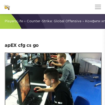
PlayersLife
»
Counter-Strike: Global Offensive
»
Конфиги и
apEX cfg cs go