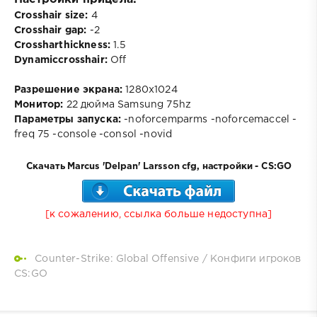
Crosshair size:
4
Crosshair gap:
-2
Crossharthickness:
1.5
Dynamiccrosshair:
Off
Разрешение экрана:
1280x1024
Монитор:
22 дюйма Samsung 75hz
Параметры запуска:
-noforcemparms -noforcemaccel -
freq 75 -console -consol -novid
Скачать Marcus 'Delpan' Larsson cfg, настройки - CS:GO
[к сожалению, ссылка больше недоступна]
Counter-Strike: Global Offensive
/
Конфиги игроков
CS:GO