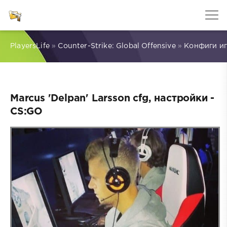
PlayersLife
»
Counter-Strike: Global Offensive
»
Конфиги и
Marcus 'Delpan' Larsson cfg, настройки -
CS:GO