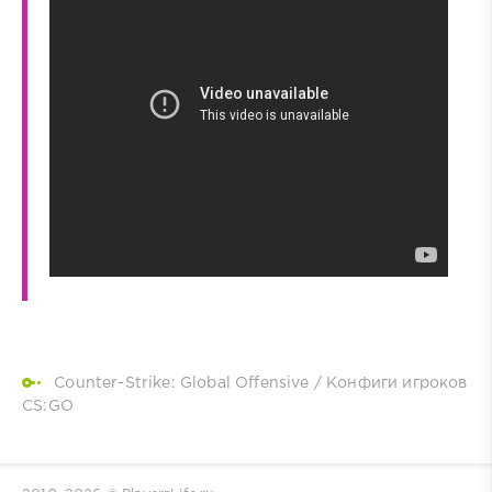
Counter-Strike: Global Offensive
/
Конфиги игроков
CS:GO