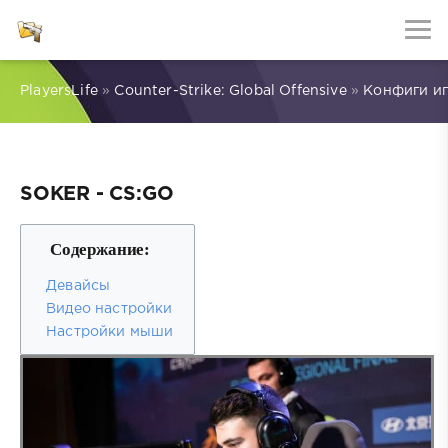
PlayersLife
»
Counter-Strike: Global Offensive
»
Конфиги и
SOKER - CS:GO
Содержание:
Девайсы
Видео настройки
Настройки мыши