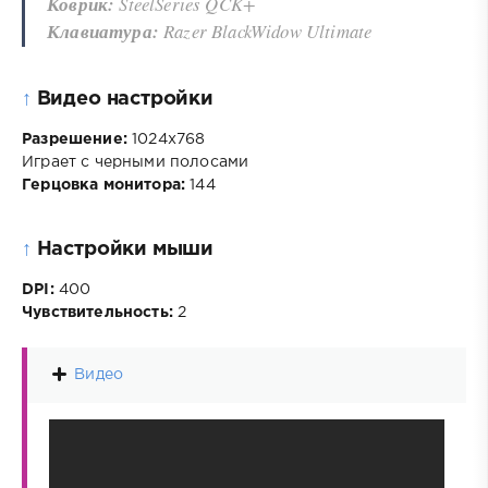
Коврик:
SteelSeries QCK+
Клавиатура:
Razer BlackWidow Ultimate
↑
Видео настройки
Разрешение:
1024x768
Играет с черными полосами
Герцовка монитора:
144
↑
Настройки мыши
DPI:
400
Чувствительность:
2
Видео