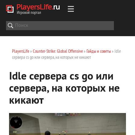
PlayersLife
»
Counter-Strike: Global Offensive
»
Гайды и советы
» Idle
сервера cs go или сервера, на которых не кикают
Idle сервера cs go или
сервера, на которых не
кикают