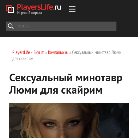
PlayersLife
»
Skyrim
»
Компаньоны
» Сексуальный минотавр Люми
для скайрим
Сексуальный минотавр
Люми для скайрим