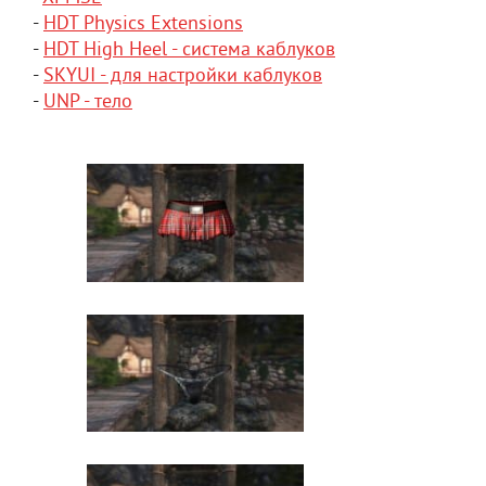
-
HDT Physics Extensions
-
HDT High Heel - система каблуков
-
SKYUI - для настройки каблуков
-
UNP - тело