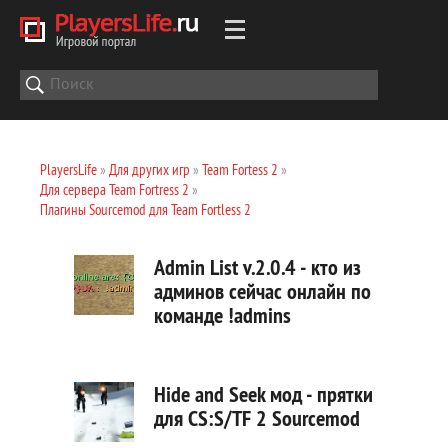
PlayersLife
»
Для других игр
»
Team Fortess 2
»
Для сервера Team Fortress 2
»
Плагины Sourcemod для Team Fortless 2
Admin List v.2.0.4 - кто из
админов сейчас онлайн по
команде !admins
Hide and Seek мод - прятки
для CS:S/TF 2 Sourcemod