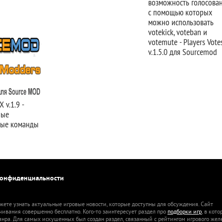
возможность голосован
с помощью которых
можно использовать
votekick, voteban и
votemute - Players Vote
v.1.5.0 для Sourcemod
v.1.9 -
ные
ные команды
конфиденциальности
жете узнать актуальные игровые новости, которые доступны для обсуждения. Сайт
ачивания совершенно бесплатно. Кого-то заинтересует раздел про
подборки игр
, в кот
анра. Для самых искушенных был создан раздел, связанный с рейтингом игрового жел