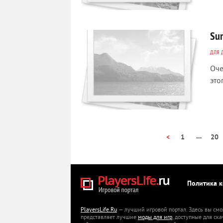
Su
ДЛЯ 
Оче
это
…
<
1
20
Политика 
PlayersLife.Ru
— лучший игровой портал. Здесь вы смо
представляет лучшие
моды для игр
, доступные для ск