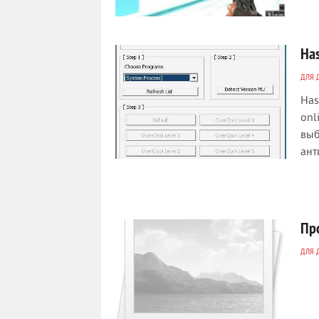
Has
ДЛЯ 
Has
onl
выб
ант
Пр
ДЛЯ 