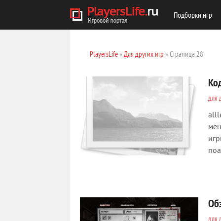
Подборки игр
PlayersLife
»
Для других игр
» Страница 28
Код
ДЛЯ 
all
мен
игр
noa
Об
ДЛЯ 