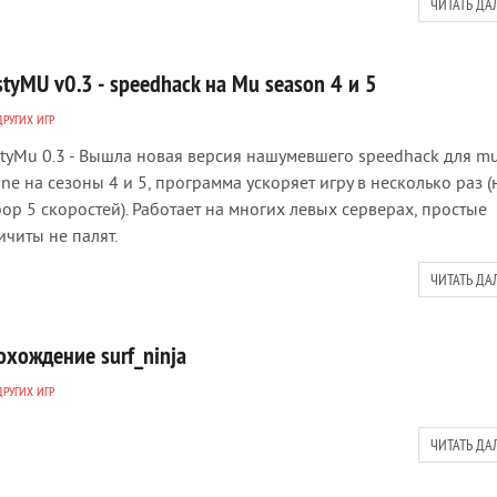
ЧИТАТЬ ДА
tyMU v0.3 - speedhack на Mu season 4 и 5
ДРУГИХ ИГР
tyMu 0.3 - Вышла новая версия нашумевшего speedhack для m
ine на сезоны 4 и 5, программа ускоряет игру в несколько раз (
ор 5 скоростей). Работает на многих левых серверах, простые
ичиты не палят.
ЧИТАТЬ ДА
охождение surf_ninja
ДРУГИХ ИГР
ЧИТАТЬ ДА