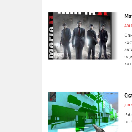
Maf
ДЛЯ 
Опи
кос
авт
оде
хот
Ска
ДЛЯ 
Раб
lock