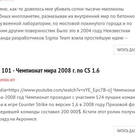
ню, как-то довелось мне убивать сотни-тысячи-миллионы
бных инопланетян, размазывая их внутренний мир по бетонно
у военной лаборатории, по мостовой покинутого города и по
ким другим поверхностям. Было это в 2004 году. Неизвестная
анда разработчиков Sigma Team взяла простейшую идею –
ЧИТАТЬ ДА
 101 - Чемпионат мира 2008 г. по CS 1.6
ДРУГИХ ИГР
dia=https://www.youtube.com/watch?v=sYE_Epc7B-o] Чемпиона
а-2008 год Чемпионат проходил с участием 124 лучших кома
а в игре Counter Strike по версии 1,6 в 2008 году. Призовой ф
едившей команды составил 200 000$. Кстати этот ролик получ
раду на Акронисе.
ЧИТАТЬ ДА