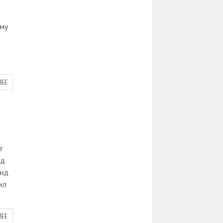
му
ЛЕЕ
т
нд
онд
ил
ЛЕЕ