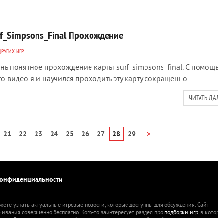
rf_Simpsons_Final Прохождение
ДРУГИХ ИГР
нь понятное прохождение карты surf_simpsons_final. С помощ
го видео я и научился проходить эту карту сокращенно.
ЧИТАТЬ ДА
21
22
23
24
25
26
27
28
29
>
конфиденциальности
жете узнать актуальные игровые новости, которые доступны для обсуждения. Сайт
ачивания совершенно бесплатно. Кого-то заинтересует раздел про
подборки игр
, в кот