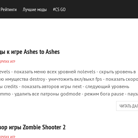
Рейтинги
Лучшие моды
#CS GO
ы к игре Ashes to Ashes
ДРУГИХ ИГР
levels - показать меню всех уровней nolevels - скрыть уровень в
ю имущества destroy - уничтожить вкл/выкл fps - показать скоро
ы credits - показать авторов игры next - следующий уровень
mmo - удалить все патроны godmode - режим бога pause - пауз
ЧИТАТЬ ДА
зор игры Zombie Shooter 2
ДРУГИХ ИГР