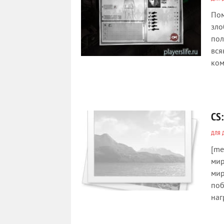
Пом
зло
пол
вся
ком
CS:
ДЛЯ 
[me
мир
мир
поб
наг