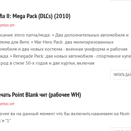
ia II: Mega Pack (DLCs) (2010)
ДРУГИХ ИГР
сание этого патча/мода: • Два дополнительных автомобиля и
тюма для Вито. • War Hero Pack: два милитаризованных
омобиля и два новых костюма - военная униформа и рабочая
жда. • Renegade Pack: два новых автомобиля - спортивное купе
-род в стиле 50-х годов и две куртки, включая
ЧИТАТЬ ДА
чать Point Blank чит (рабочее WH)
ДРУГИХ ИГР
очее вх на данный момент что бы включить нажимаем на Num
`e "1"