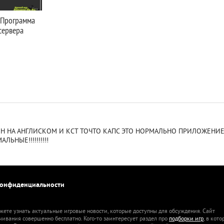
- Программа
сервера
ИН НА АНГЛИСКОМ И КСТ ТОЧТО КАПС ЭТО НОРМАЛЬНО ПРИЛОЖЕНИ
ЬНЫЕ!!!!!!!!!!
конфиденциальности
жете узнать актуальные игровые новости, которые доступны для обсуждения. Сайт
ачивания совершенно бесплатно. Кого-то заинтересует раздел про
подборки игр
, в кот