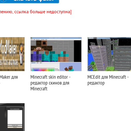
лению, ссылка больше недоступна]
dMaker для
Minecraft skin editor -
MCEdit для Minecraft -
6
редактор скинов для
редактор
Minecraft