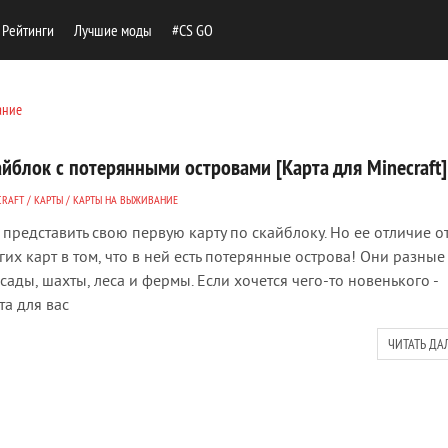
Рейтинги
Лучшие моды
#CS GO
ание
айблок с потерянными островами [Карта для Minecraft]
CRAFT
/
КАРТЫ
/
КАРТЫ НА ВЫЖИВАНИЕ
 представить свою первую карту по скайблоку. Но ее отличие о
гих карт в том, что в ней есть потерянные острова! Они разные 
 сады, шахты, леса и фермы. Если хочется чего-то новенького -
та для вас
ЧИТАТЬ ДА