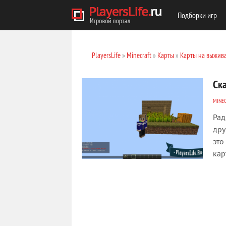
Подборки игр
PlayersLife
»
Minecraft
»
Карты
»
Карты на выжив
Ск
MINE
Рад
дру
это
кар