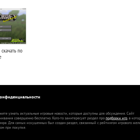
1 скачать по
е
конфиденциальности
жете узнать актуальные игровые новости, которые доступны для обсуждения. Сайт
ачивания совершенно бесплатно. Кого-то заинтересует раздел про
подборки игр
, в кот
анра. Для самых искушенных был создан раздел, связанный с рейтингом игрового жел
ом при покупке.