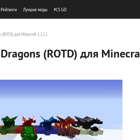
Рейтинги
Лучшие моды
#CS GO
 (ROTD) для Minecraft 1.12.2
 Dragons (ROTD) для Minecra