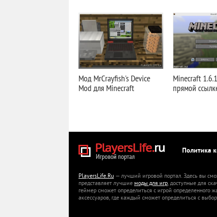
Мод MrCrayfish's Device
Minecraft 1.6.
Mod для Minecraft
прямой ссылк
Политика 
PlayersLife.Ru
— лучший игровой портал. Здесь вы смо
представляет лучшие
моды для игр
, доступные для ск
геймер сможет определиться с игрой определенного ж
аксессуаров, где каждый сможет определиться с выбор