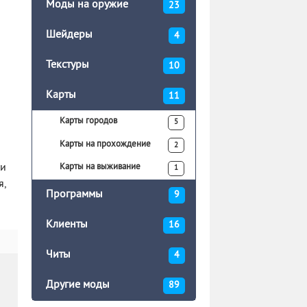
Моды на оружие
23
Шейдеры
4
Текстуры
10
Карты
11
Карты городов
5
Карты на прохождение
2
ми
Карты на выживание
1
я,
Программы
9
Клиенты
16
Читы
4
Другие моды
89