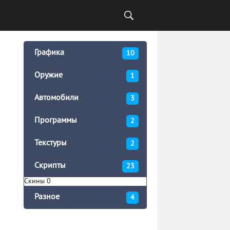
Графика
10
Оружие
1
Автомобили
3
Программы
2
Текстуры
2
Скрипты
23
Скины
0
Разное
4