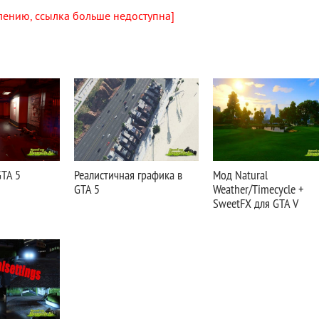
лению, ссылка больше недоступна]
GTA 5
Реалистичная графика в
Мод Natural
GTA 5
Weather/Timecycle +
SweetFX для GTA V