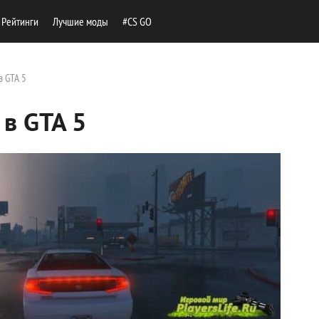
Рейтинги
Лучшие моды
#CS GO
в GTA 5
в GTA 5