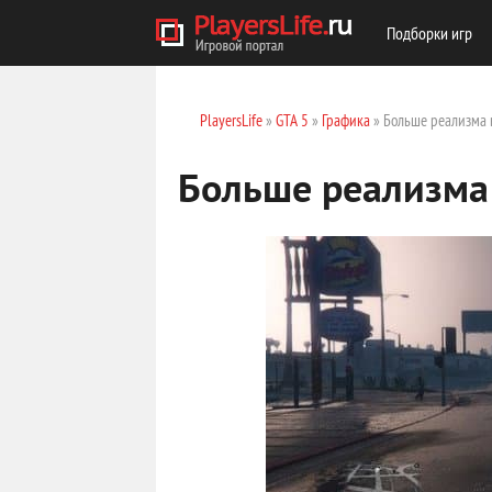
Подборки игр
PlayersLife
»
GTA 5
»
Графика
» Больше реализма 
Больше реализма 