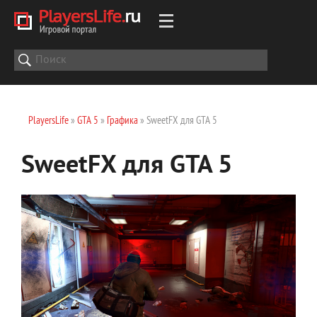
PlayersLife
»
GTA 5
»
Графика
» SweetFX для GTA 5
SweetFX для GTA 5