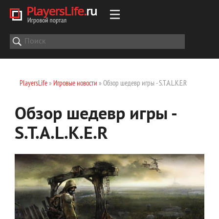
PlayersLife
»
Игровые новости
» Обзор шедевр игры - S.T.A.L.K.E.R
Обзор шедевр игры -
S.T.A.L.K.E.R