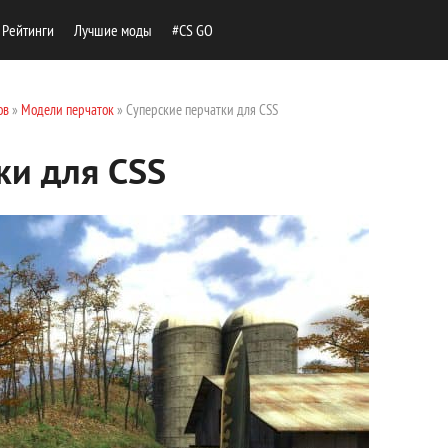
Рейтинги
Лучшие моды
#CS GO
ов
»
Модели перчаток
» Суперские перчатки для CSS
ки для CSS