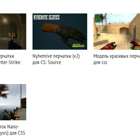
ерчатки
Nyhemive перчатки (v2)
Модель красивых перч
nter-Strike:
для CS: Source
для css
ток Nano-
rysis) для CSS