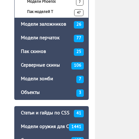
Модели Phoenix
7
Пак моделей T
47
Модели заложников
26
Модели перчаток
77
Пак скинов
25
Серверные скины
106
Модели зомби
7
Объекты
3
Статьи и гайды по CSS
41
Модели оружия для CSS
1441