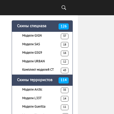
Скины спецназа
126
Модели GIGN
37
Модели SAS
18
Модели GSG9
16
Модели URBAN
12
Комплект моделей CT
43
Скины террористов
114
Модели Arctic
35
Модели L33T
14
Модели Guerilla
11