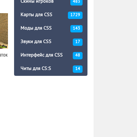
Скины игроков
483
Карты для CSS
1729
Моды для CSS
143
Звуки для CSS
17
аток
Интерфейс для CSS
48
Читы для CS:S
14