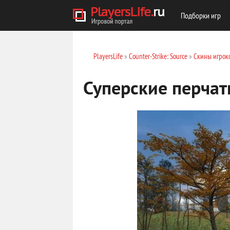
Подборки игр
PlayersLife
»
Counter-Strike: Source
»
Скины игрок
Суперские перчат