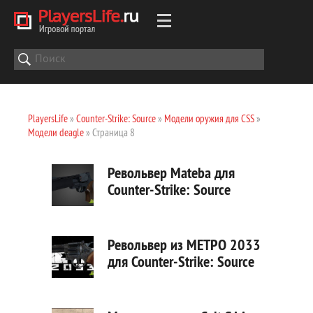
PlayersLife
»
Counter-Strike: Source
»
Модели оружия для CSS
»
Модели deagle
» Страница 8
Револьвер Mateba для
Counter-Strike: Source
Револьвер из МЕТРО 2033
для Counter-Strike: Source