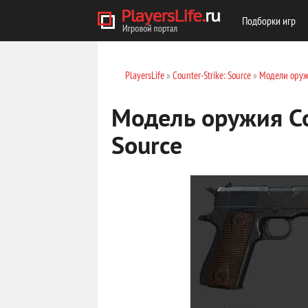
Подборки игр
PlayersLife
»
Counter-Strike: Source
»
Модели оруж
Модель оружия Col
Source