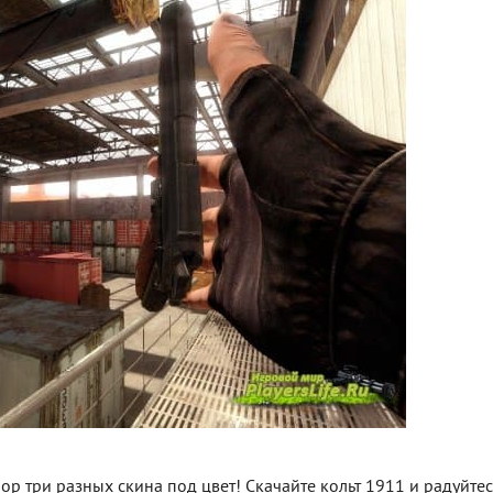
р три разных скина под цвет! Скачайте кольт 1911 и радуйтес