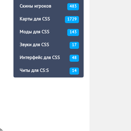
Скины игроков
483
Карты для CSS
1729
Моды для CSS
143
Звуки для CSS
17
Интерфейс для CSS
48
Читы для CS:S
14
ь,