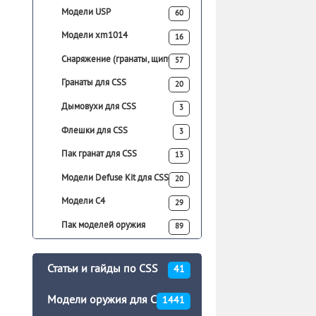
Модели USP
60
Модели xm1014
16
Снаряжение (гранаты, щипчики)
57
Гранаты для CSS
20
Дымовухи для CSS
3
Флешки для CSS
3
Пак гранат для CSS
13
Модели Defuse Kit для CSS
20
Модели C4
29
Пак моделей оружия
89
Статьи и гайды по CSS
41
Модели оружия для CSS
1441