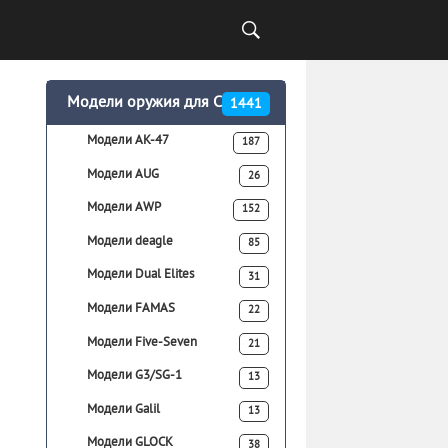
Модели оружия для CSS
1441
Модели AK-47
187
Модели AUG
26
Модели AWP
152
Модели deagle
85
Модели Dual Elites
31
Модели FAMAS
22
Модели Five-Seven
21
Модели G3/SG-1
13
Модели Galil
13
Модели GLOCK
38