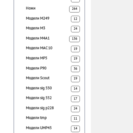
Ножи
264
Модели M249
12
Модели M3
24
Модели M4A1
136
Модели MAC 10
19
Модели MP5
19
Модели P90
36
Модели Scout
19
Модели sig 550
14
Модели sig 552
17
Модели sig p228
24
Модели tmp
11
Модели UMP45
14