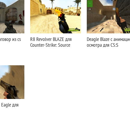
аговор из cs
R8 Revolver BLAZE для
Deagle Blaze с анимаци
Counter-Strike: Source
осмотра для CS:S
 Eagle для