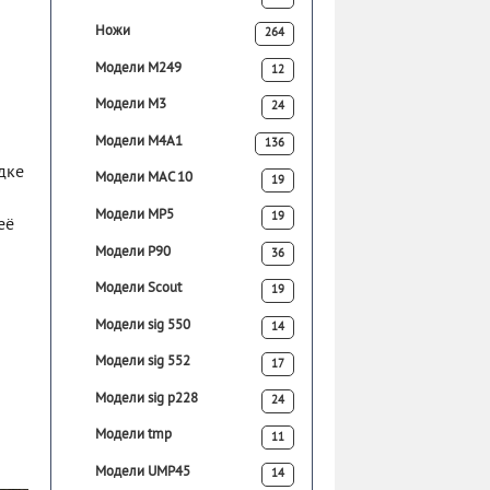
Ножи
264
Модели M249
12
Модели M3
24
Модели M4A1
136
дке
Модели MAC 10
19
Модели MP5
19
её
Модели P90
36
Модели Scout
19
Модели sig 550
14
Модели sig 552
17
Модели sig p228
24
Модели tmp
11
Модели UMP45
14