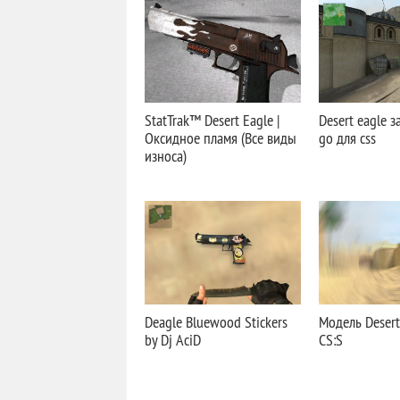
StatTrak™ Desert Eagle |
Desert eagle з
Оксидное пламя (Все виды
go для css
износа)
Deagle Bluewood Stickers
Модель Desert
by Dj AciD
CS:S