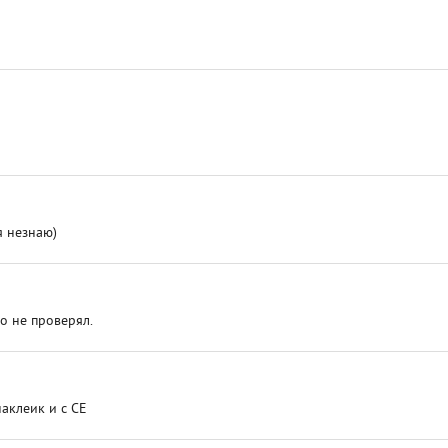
я незнаю)
но не проверял.
наклеик и с СЕ