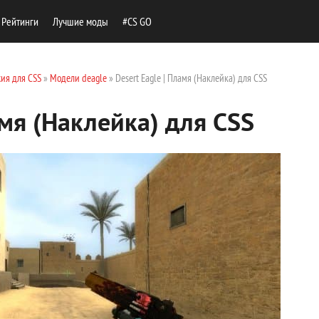
Рейтинги
Лучшие моды
#CS GO
ия для CSS
»
Модели deagle
» Desert Eagle | Пламя (Наклейка) для CSS
амя (Наклейка) для CSS