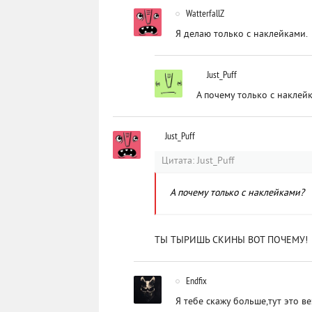
WatterfallZ
Я делаю только с наклейками.
Just_Puff
А почему только с наклей
Just_Puff
Цитата: Just_Puff
А почему только с наклейками?
ТЫ ТЫРИШЬ СКИНЫ ВОТ ПОЧЕМУ!
Endfix
Я тебе скажу больше,тут это в