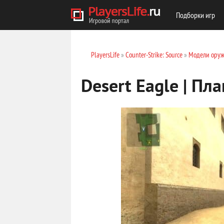
Подборки игр
PlayersLife
»
Counter-Strike: Source
»
Модели оруж
Desert Eagle | Пл