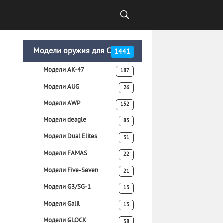
Модели оружия для CSS
1441
Модели AK-47
187
Модели AUG
26
Модели AWP
152
Модели deagle
85
Модели Dual Elites
31
Модели FAMAS
22
Модели Five-Seven
21
Модели G3/SG-1
13
Модели Galil
13
Модели GLOCK
38