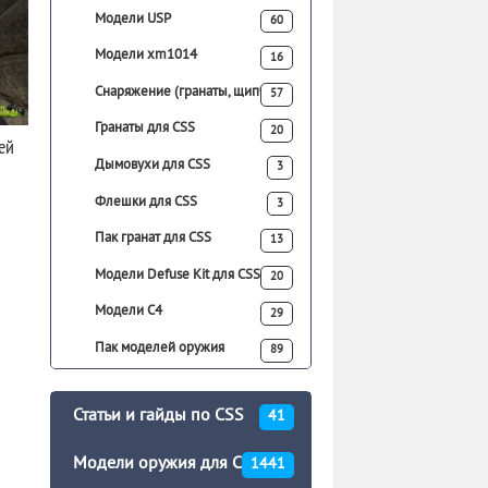
Модели USP
60
Модели xm1014
16
Снаряжение (гранаты, щипчики)
57
Гранаты для CSS
20
ей
Дымовухи для CSS
3
Флешки для CSS
3
Пак гранат для CSS
13
Модели Defuse Kit для CSS
20
Модели C4
29
Пак моделей оружия
89
Статьи и гайды по CSS
41
Модели оружия для CSS
1441