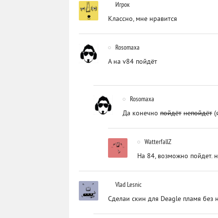
Игрок
Классно, мне нравится
Rosomaxa
А на v84 пойдёт
Rosomaxa
Да конечно
пойдёт
непойдёт
(
WatterfallZ
На 84, возможно пойдет. 
Vlad Lesnic
Сделаи скин для Deagle пламя без 