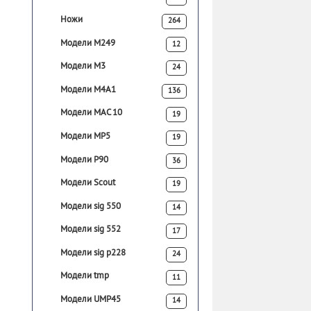
Ножи
264
Модели M249
12
Модели M3
24
Модели M4A1
136
Модели MAC 10
19
Модели MP5
19
Модели P90
36
Модели Scout
19
Модели sig 550
14
Модели sig 552
17
Модели sig p228
24
Модели tmp
11
Модели UMP45
14