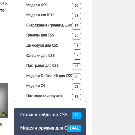
ать.
Модели USP
60
сто
Модели xm1014
16
Снаряжение (гранаты, щипчики)
57
Гранаты для CSS
20
Дымовухи для CSS
3
Флешки для CSS
3
Пак гранат для CSS
13
Модели Defuse Kit для CSS
20
Модели C4
29
Пак моделей оружия
89
Статьи и гайды по CSS
41
я
Модели оружия для CSS
1441