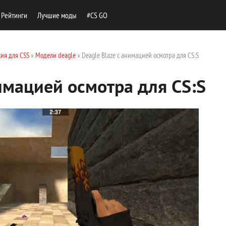
Рейтинги
Лучшие моды
#CS GO
ия для CSS
»
Модели deagle
» Deagle Blaze с анимацией осмотра для CS:S
нимацией осмотра для CS:S