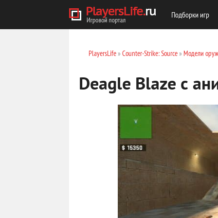
Подборки игр
PlayersLife
»
Counter-Strike: Source
»
Модели оруж
Deagle Blaze с а