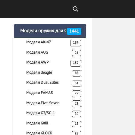
Модели оружия для CSS
1441
Модели AK-47
187
Модели AUG
26
Модели AWP
152
Модели deagle
85
Модели Dual Elites
31
Модели FAMAS
22
Модели Five-Seven
21
Модели G3/SG-1
13
Модели Galil
13
Модели GLOCK
38