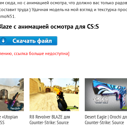
нам сюда, но с анимацией осмотра, что должно вас только радов
составит труда:) Удачная модель на мой взгляд и текстурка про
izmoN51.
Blaze с анимацией осмотра для CS:S
лению, ссылка больше недоступна]
 «Utopian
R8 Revolver BLAZE для
Desert Eagle | Orochi дл
CSS
Counter-Strike: Source
Counter-Strike: Source